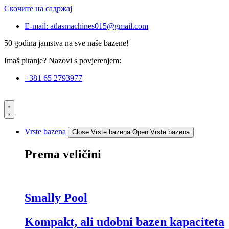
Скочите на садржај
E-mail: atlasmachines015@gmail.com
50 godina jamstva na sve naše bazene!
Imaš pitanje? Nazovi s povjerenjem:
+381 65 2793977
Vrste bazena
Close Vrste bazena
Open Vrste bazena
Prema veličini
Smally Pool
Kompakt, ali udobni bazen kapaciteta